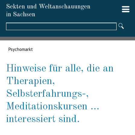
Sekten und Weltanschauungen
in Sachsen
Suchbegriffe
Psychomarkt
Hinweise für alle, die an
Therapien,
Selbsterfahrungs-,
Meditationskursen ...
interessiert sind.