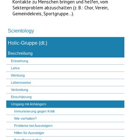
Kontakte zu Menschen bringen und helfen, vom
Sektenproblem abzuschalten (z. B.: Chor, Verein,
Gemeindekreis, Sportgruppe...).
Navigation
überspringen
Scientology
Holic-Gruppe (dt.)
Beschreibung
Entstehung
Lehre
Werbung
Lebensweise
Verbreitung
Einschätzung
Umgang mit Anhängern
Immunisierung gegen Kritik
Wie verhalten?
Probleme bei Aussteigern
Hilfen für Aussteiger