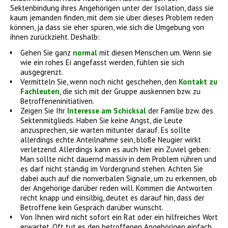
Sektenbindung ihres Angehörigen unter der Isolation, dass sie
kaum jemanden finden, mit dem sie über dieses Problem reden
können, ja dass sie eher spüren, wie sich die Umgebung von
ihnen zurückzieht. Deshalb:
Gehen Sie ganz
normal
mit diesen Menschen um. Wenn sie
wie ein rohes Ei angefasst werden, fühlen sie sich
ausgegrenzt.
Vermitteln Sie, wenn noch nicht geschehen, den
Kontakt zu
Fachleuten
, die sich mit der Gruppe auskennen bzw. zu
Betroffeneninitiativen.
Zeigen Sie Ihr
Interesse am Schicksal
der Familie bzw. des
Sektenmitglieds. Haben Sie keine Angst, die Leute
anzusprechen, sie warten mitunter darauf. Es sollte
allerdings echte Anteilnahme sein, bloße Neugier wirkt
verletzend. Allerdings kann es auch hier ein Zuviel geben:
Man sollte nicht dauernd massiv in dem Problem rühren und
es darf nicht ständig im Vordergrund stehen. Achten Sie
dabei auch auf die nonverbalen Signale, um zu erkennen, ob
der Angehörige darüber reden will. Kommen die Antworten
recht knapp und einsilbig, deutet es darauf hin, dass der
Betroffene kein Gespräch darüber wünscht.
Von Ihnen wird nicht sofort ein Rat oder ein hilfreiches Wort
erwartet. Oft tut es den betroffenen Angehörigen einfach