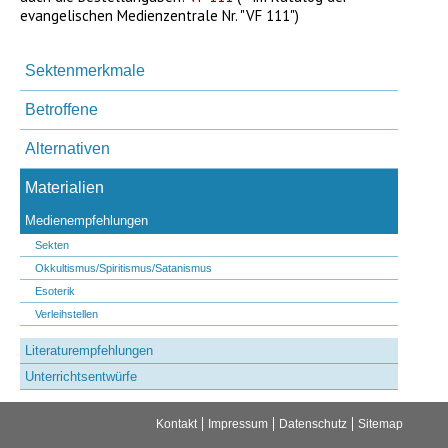
evangelischen Medienzentrale Nr. "VF 111")
Navigation
überspringen
Sektenmerkmale
Betroffene
Alternativen
Materialien
Medienempfehlungen
Sekten
Okkultismus/Spiritismus/Satanismus
Esoterik
Verleihstellen
Literaturempfehlungen
Unterrichtsentwürfe
Navigation
Kontakt
Impressum
Datenschutz
Sitemap
überspringen